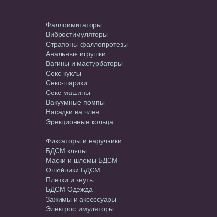
Секс-игрушки
Фаллоимитаторы
Вибростимуляторы
Страпоны-фаллопротезы
Анальные игрушки
Вагины и мастурбаторы
Секс-куклы
Секс-шарики
Секс-машины
Вакуумные помпы
Насадки на член
Эрекционные кольца
БДСМ и Фетиш
Фиксаторы и наручники
БДСМ кляпы
Маски и шлемы БДСМ
Ошейники БДСМ
Плетки и кнуты
БДСМ Одежда
Зажимы и аксессуары
Электростимуляторы