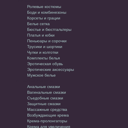
Эротическое белье
Ролевые костюмы
Боди и комбинезоны
Корсеты и грации
Белье сетка
Бюстье и бюстгальтеры
Платья и юбки
Пеньюары и сорочки
Трусики и шортики
Чулки и колготки
Комплекты белья
Эротическая обувь
Эротические аксессуары
Мужское белье
Интимные средства
Анальные смазки
Вагинальные смазки
Съедобные смазки
Защитные смазки
Массажные средства
Возбуждающие крема
Крема-пролонгаторы
Крема для увеличения