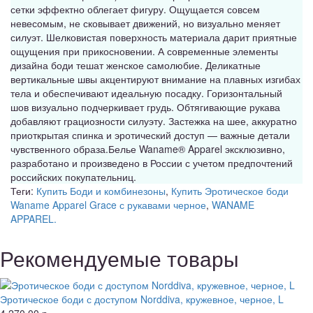
сетки эффектно облегает фигуру. Ощущается совсем
невесомым, не сковывает движений, но визуально меняет
силуэт. Шелковистая поверхность материала дарит приятные
ощущения при прикосновении. А современные элементы
дизайна боди тешат женское самолюбие. Деликатные
вертикальные швы акцентируют внимание на плавных изгибах
тела и обеспечивают идеальную посадку. Горизонтальный
шов визуально подчеркивает грудь. Обтягивающие рукава
добавляют грациозности силуэту. Застежка на шее, аккуратно
приоткрытая спинка и эротический доступ — важные детали
чувственного образа.Белье Waname® Apparel эксклюзивно,
разработано и произведено в России с учетом предпочтений
российских покупательниц.
Теги:
Купить Боди и комбинезоны
,
Купить Эротическое боди
Waname Apparel Grace с рукавами черное
,
WANAME
APPAREL.
Рекомендуемые товары
Эротическое боди с доступом Norddiva, кружевное, черное, L