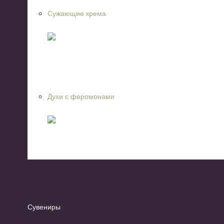
Сужающие крема
Духи с феромонами
Сувениры