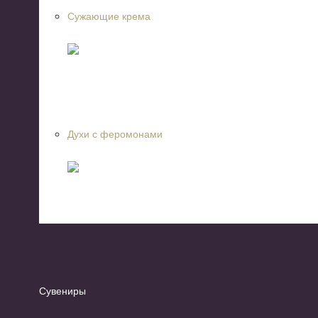
Сужающие крема
Духи с феромонами
Сувениры