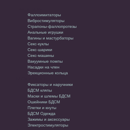
Секс-игрушки
Фаллоимитаторы
Вибростимуляторы
Страпоны-фаллопротезы
Анальные игрушки
Вагины и мастурбаторы
Секс-куклы
Секс-шарики
Секс-машины
Вакуумные помпы
Насадки на член
Эрекционные кольца
БДСМ и Фетиш
Фиксаторы и наручники
БДСМ кляпы
Маски и шлемы БДСМ
Ошейники БДСМ
Плетки и кнуты
БДСМ Одежда
Зажимы и аксессуары
Электростимуляторы