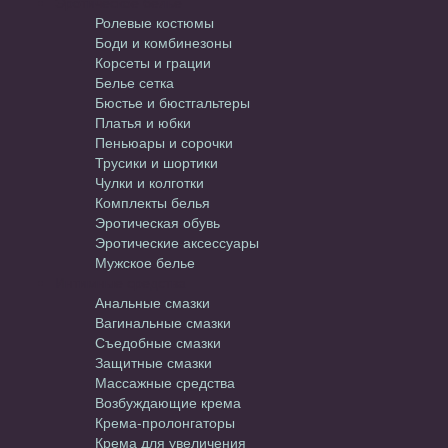
Эротическое белье
Ролевые костюмы
Боди и комбинезоны
Корсеты и грации
Белье сетка
Бюстье и бюстгальтеры
Платья и юбки
Пеньюары и сорочки
Трусики и шортики
Чулки и колготки
Комплекты белья
Эротическая обувь
Эротические аксессуары
Мужское белье
Интимные средства
Анальные смазки
Вагинальные смазки
Съедобные смазки
Защитные смазки
Массажные средства
Возбуждающие крема
Крема-пролонгаторы
Крема для увеличения