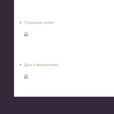
Сужающие крема
Духи с феромонами