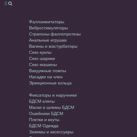
Секс-игрушки
Фаллоимитаторы
Вибростимуляторы
Страпоны-фаллопротезы
Анальные игрушки
Вагины и мастурбаторы
Секс-куклы
Секс-шарики
Секс-машины
Вакуумные помпы
Насадки на член
Эрекционные кольца
БДСМ и Фетиш
Фиксаторы и наручники
БДСМ кляпы
Маски и шлемы БДСМ
Ошейники БДСМ
Плетки и кнуты
БДСМ Одежда
Зажимы и аксессуары