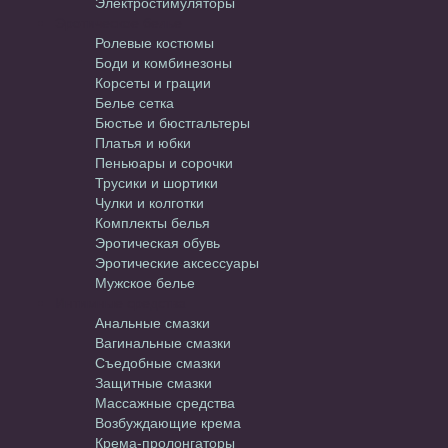
Электростимуляторы
Эротическое белье
Ролевые костюмы
Боди и комбинезоны
Корсеты и грации
Белье сетка
Бюстье и бюстгальтеры
Платья и юбки
Пеньюары и сорочки
Трусики и шортики
Чулки и колготки
Комплекты белья
Эротическая обувь
Эротические аксессуары
Мужское белье
Интимные средства
Анальные смазки
Вагинальные смазки
Съедобные смазки
Защитные смазки
Массажные средства
Возбуждающие крема
Крема-пролонгаторы