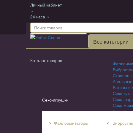
Личный кабинет
24 часа
Все категории
Секс-игру
Каталог товаров
Фаллоими
Вибрости
Страпоны
Анальные
Вагины и 
Секс-кукл
Секс-шар
Секс-игрушки
Секс-маш
Вакуумны
Насадки н
Фаллоимитаторы
Вибрости
Эрекцион
БДСМ и Ф