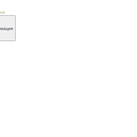
урналы
 скидкой 70%
мация
оставка и оплата
реимущества
овости и акции
онтакты