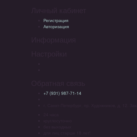
Личный кабинет
Регистрация
Авторизация
Информация
Настройки
Обратная связь
+7 (931) 987-71-14
г. Санкт-Петербург, пр. Художников, д. 12. З
24 часа
круглосуточно
без выходных
для лиц старше 18 лет!