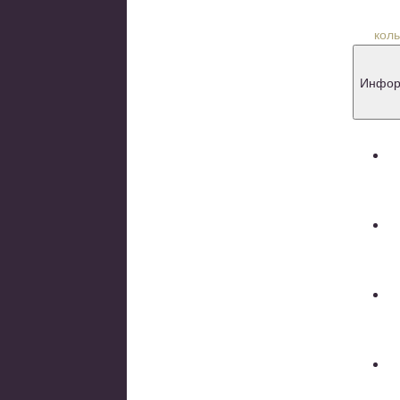
Книги и ж
Товары со
Инфор
Д
П
Н
К