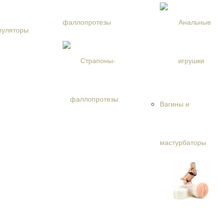
 и наручники
пы
фаллопротезы
шлемы БДСМ
и БДСМ
кнуты
ежда
 аксессуары
тимуляторы
ое белье
костюмы
мбинезоны
Вагины и
 грации
ка
бюстгальтеры
юбки
мастурбаторы
 и сорочки
 шортики
лготки
ы белья
ая обувь
ие аксессуары
белье
 средства