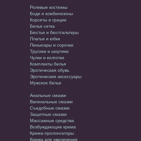
Эротическое белье
Ролевые костюмы
Боди и комбинезоны
Корсеты и грации
Белье сетка
Бюстье и бюстгальтеры
Платья и юбки
Пеньюары и сорочки
Трусики и шортики
Чулки и колготки
Комплекты белья
Эротическая обувь
Эротические аксессуары
Мужское белье
Интимные средства
Анальные смазки
Вагинальные смазки
Съедобные смазки
Защитные смазки
Массажные средства
Возбуждающие крема
Крема-пролонгаторы
Крема для увеличения