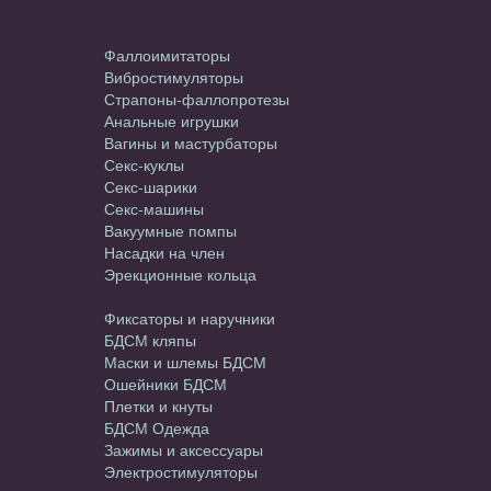
Секс-игрушки
Фаллоимитаторы
Вибростимуляторы
Страпоны-фаллопротезы
Анальные игрушки
Вагины и мастурбаторы
Секс-куклы
Секс-шарики
Секс-машины
Вакуумные помпы
Насадки на член
Эрекционные кольца
БДСМ и Фетиш
Фиксаторы и наручники
БДСМ кляпы
Маски и шлемы БДСМ
Ошейники БДСМ
Плетки и кнуты
БДСМ Одежда
Зажимы и аксессуары
Электростимуляторы