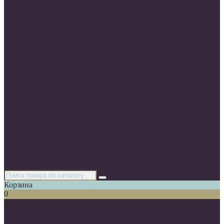
Все категории
Фаллоимитаторы
Вибростимуляторы
Страпоны-фаллопротезы
Анальные игрушки
БДСМ и Фетиш
Эротическое белье
Вагины и мастурбаторы
Секс-куклы
Секс-шарики
Секс-машины
Вакуумные помпы
Насадки на член
Эрекционные кольца
Секс-препараты
Интимные средства
Сувениры
Книги и журналы
Корзина
0
Каталог товаров