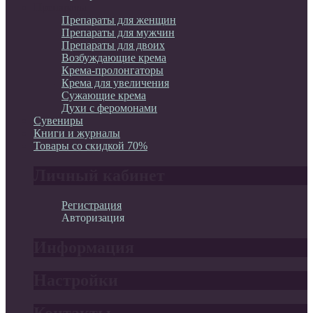
Препараты
Препараты для женщин
Препараты для мужчин
Препараты для двоих
Возбуждающие крема
Крема-пролонгаторы
Крема для увеличения
Сужающие крема
Духи с феромонами
Сувениры
Книги и журналы
Товары со скидкой 70%
Личный кабинет
Регистрация
Авторизация
Информация
Настройки
Контакты