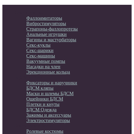
Секс-игрушки
Фаллоимитаторы
Вибростимуляторы
Страпоны-фаллопротезы
Анальные игрушки
Вагины и мастурбаторы
Секс-куклы
Секс-шарики
Секс-машины
Вакуумные помпы
Насадки на член
Эрекционные кольца
БДСМ и Фетиш
Фиксаторы и наручники
БДСМ кляпы
Маски и шлемы БДСМ
Ошейники БДСМ
Плетки и кнуты
БДСМ Одежда
Зажимы и аксессуары
Электростимуляторы
Эротическое белье
Ролевые костюмы