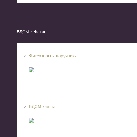
БДСМ и Фетиш
Фиксаторы и наручники
БДСМ кляпы