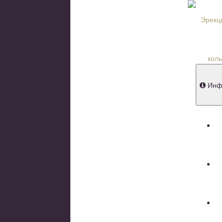
Крема для
Сужающие
Духи с ф
Сувениры
Книги и ж
Товары со
Инф
Д
П
Н