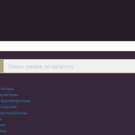
шки
таторы
муляторы
-фаллопротезы
 игрушки
мастурбаторы
ы
ики
ины