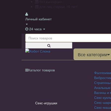
без выходных
для лиц старше 18 лет!
Личный кабинет
24 часа
Все категории
Секс-игру
Каталог товаров
Фаллоими
Вибрости
Страпоны
Анальные
Вагины и 
Секс-кукл
Секс-шар
Секс-игрушки
Секс-маш