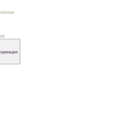
 увеличения
 крема
еромонами
урналы
 скидкой 70%
ормация
оставка и оплата
реимущества
овости и акции