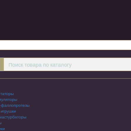
шки
таторы
муляторы
-фаллопротезы
 игрушки
мастурбаторы
ы
ики