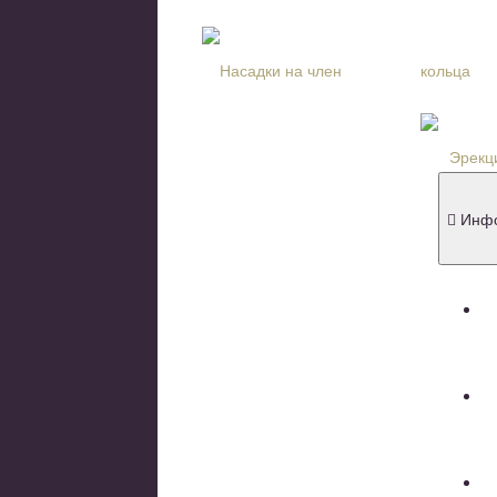
Крема-пр
Крема для
Сужающие
кольца
Духи с ф
Сувениры
Книги и ж
Товары со
Инфо
Д
П
Н