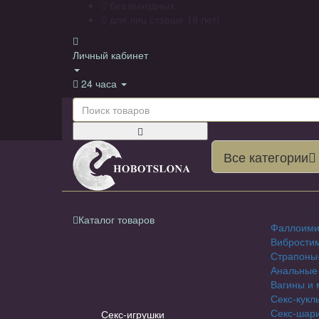
без выходных
для лиц старше 18 лет!
Личный кабинет
24 часа
Все категории
Секс-игру
Каталог товаров
Фаллоими
Вибрости
Страпоны
Анальные
Вагины и 
Секс-кукл
Секс-шар
Секс-игрушки