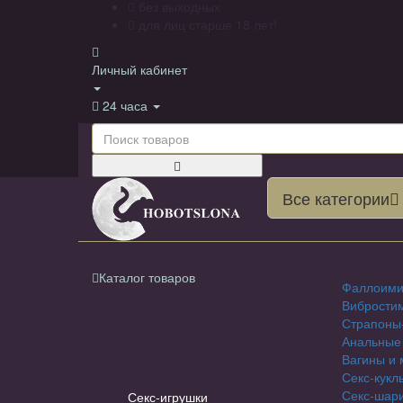
без выходных
для лиц старше 18 лет!
Личный кабинет
24 часа
Все категории
Секс-игру
Каталог товаров
Фаллоими
Вибрости
Страпоны
Анальные
Вагины и 
Секс-кукл
Секс-шар
Секс-игрушки