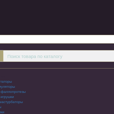
шки
таторы
муляторы
-фаллопротезы
 игрушки
мастурбаторы
ы
ики