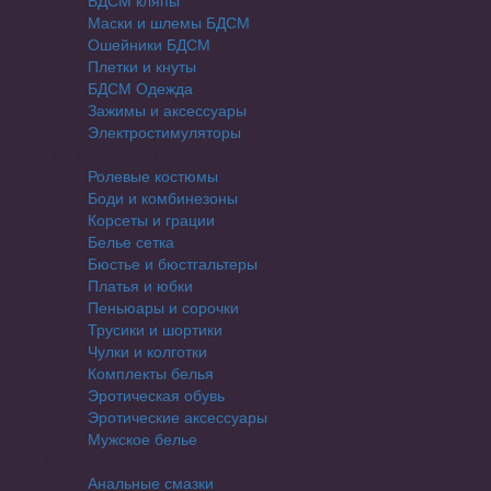
БДСМ кляпы
Маски и шлемы БДСМ
Ошейники БДСМ
Плетки и кнуты
БДСМ Одежда
Зажимы и аксессуары
Электростимуляторы
Эротическое белье
Ролевые костюмы
Боди и комбинезоны
Корсеты и грации
Белье сетка
Бюстье и бюстгальтеры
Платья и юбки
Пеньюары и сорочки
Трусики и шортики
Чулки и колготки
Комплекты белья
Эротическая обувь
Эротические аксессуары
Мужское белье
Интимные средства
Анальные смазки