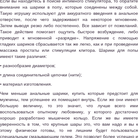
Если вы находитесь в поиске интимного стимулятора, то обратите
внимание на шарики в попу, которые соединены между собой.
Такую игрушку используют для аккуратного введения в анальное
отверстие, после чего задерживают на некоторое мгновение.
Затем выводя резко либо постепенно. Все зависит от пожеланий.
Такое действие помогает ощутить быстрое возбуждение, либо
приводит к мгновенной «разрядке». Напряжение с помощью
гладких шариков сбрасывается так же легко, как и при проведении
массажа простаты или стимуляции клитора. Шарики для попы
имеют такие различия:
• разнообразие диаметров;
• длина соединительной цепочки (нити);
• материал изготовления.
Чем меньше анальные шарики, купить которые предстоит для
мужчины, тем успешнее их помещают внутрь. Если же они имеют
большую величину, то это значит, что лучше всего ими
воспользоваться опытному любовнику, у которого достаточно
хорошо разработано мышечное кольцо. Если же вы имеете
уверенность в том, что крупные шары это, что вам надо и вы к
этому физически готовы, то не лишним будет пользоваться
специальным смазывающим гелем. Это позволит более успешно и