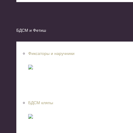
БДСМ и Фетиш
Фиксаторы и наручники
БДСМ кляпы