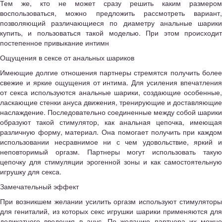
Тем же, кто не может сразу решить каким размером
воспользоваться, можно предложить рассмотреть вариант,
позволяющий различающиеся по диаметру анальные шарики
купить, и пользоваться такой моделью. При этом происходит
постепенное привыкание интимн
Ощущения в сексе от анальных шариков
Имеющие долгие отношения партнеры стремятся получить более
свежие и яркие ощущения от интима. Для усиления впечатления
от секса используются анальные шарики, создающие особенные,
ласкающие стенки ануса движения, тренирующие и доставляющие
наслаждение. Последовательно соединенные между собой шарики
образуют такой стимулятор, как анальная цепочка, имеющая
различную форму, материал. Она помогает получить при каждом
использовании несравнимое ни с чем удовольствие, яркий и
неповторимый оргазм. Партнеры могут использовать такую
цепочку для стимуляции эрогенной зоны и как самостоятельную
игрушку для секса.
Замечательный эффект
При возникшем желании усилить оргазм используют стимуляторы
для гениталий, из которых секс игрушки шарики применяются для
деликатного введения в анус. По желанию партнера их можно