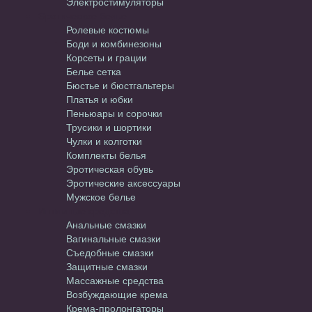
Электростимуляторы
Эротическое белье
Ролевые костюмы
Боди и комбинезоны
Корсеты и грации
Белье сетка
Бюстье и бюстгальтеры
Платья и юбки
Пеньюары и сорочки
Трусики и шортики
Чулки и колготки
Комплекты белья
Эротическая обувь
Эротические аксессуары
Мужское белье
Интимные средства
Анальные смазки
Вагинальные смазки
Съедобные смазки
Защитные смазки
Массажные средства
Возбуждающие крема
Крема-пролонгаторы