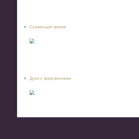
Сужающие крема
Духи с феромонами