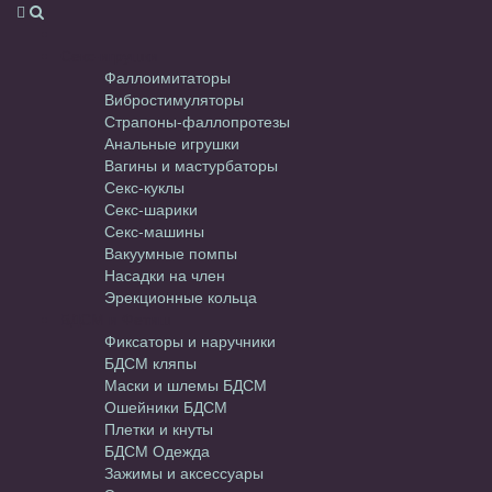
Секс-игрушки
Фаллоимитаторы
Вибростимуляторы
Страпоны-фаллопротезы
Анальные игрушки
Вагины и мастурбаторы
Секс-куклы
Секс-шарики
Секс-машины
Вакуумные помпы
Насадки на член
Эрекционные кольца
БДСМ и Фетиш
Фиксаторы и наручники
БДСМ кляпы
Маски и шлемы БДСМ
Ошейники БДСМ
Плетки и кнуты
БДСМ Одежда
Зажимы и аксессуары