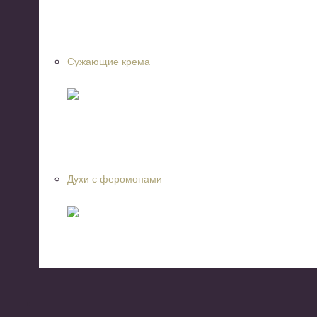
Сужающие крема
Духи с феромонами