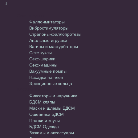
Секс-игрушки
Фаллоимитаторы
Вибростимуляторы
Страпоны-фаллопротезы
Анальные игрушки
Вагины и мастурбаторы
Секс-куклы
Секс-шарики
Секс-машины
Вакуумные помпы
Насадки на член
Эрекционные кольца
БДСМ и Фетиш
Фиксаторы и наручники
БДСМ кляпы
Маски и шлемы БДСМ
Ошейники БДСМ
Плетки и кнуты
БДСМ Одежда
Зажимы и аксессуары