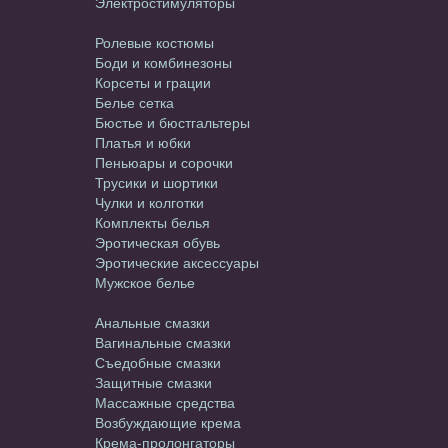
Электростимуляторы
Эротическое белье
Ролевые костюмы
Боди и комбинезоны
Корсеты и грации
Белье сетка
Бюстье и бюстгальтеры
Платья и юбки
Пеньюары и сорочки
Трусики и шортики
Чулки и колготки
Комплекты белья
Эротическая обувь
Эротические аксессуары
Мужское белье
Интимные средства
Анальные смазки
Вагинальные смазки
Съедобные смазки
Защитные смазки
Массажные средства
Возбуждающие крема
Крема-пролонгаторы