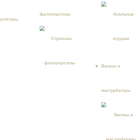
 и наручники
пы
фаллопротезы
шлемы БДСМ
и БДСМ
кнуты
ежда
 аксессуары
тимуляторы
ое белье
костюмы
мбинезоны
Вагины и
 грации
ка
бюстгальтеры
юбки
мастурбаторы
 и сорочки
 шортики
лготки
ы белья
ая обувь
ие аксессуары
белье
 средства