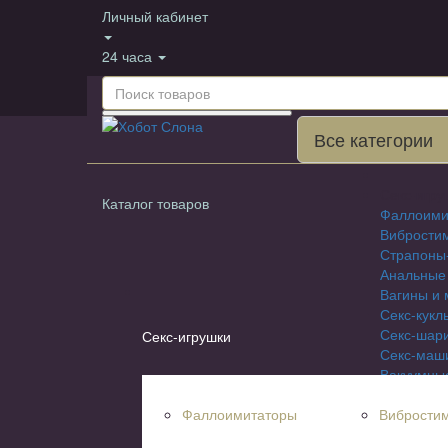
Личный кабинет
24 часа
Все категории
Секс-игру
Каталог товаров
Фаллоими
Вибрости
Страпоны
Анальные
Вагины и 
Секс-кукл
Секс-шар
Секс-игрушки
Секс-маш
Вакуумны
Насадки н
Фаллоимитаторы
Вибрости
Эрекцион
БДСМ и Ф