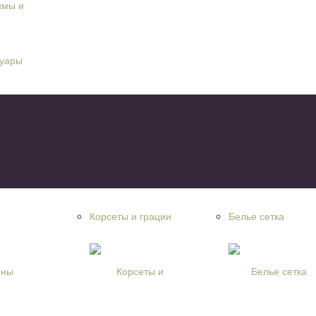
Корсеты и грации
Белье сетка
оны