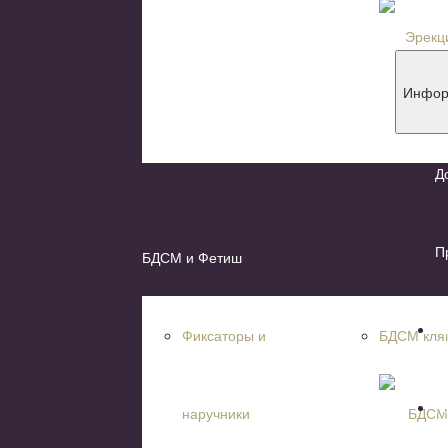
Книги и ж
Товары со
Инфор
Д
П
БДСМ и Фетиш
Н
Фиксаторы и
БДСМ кля
К
наручники