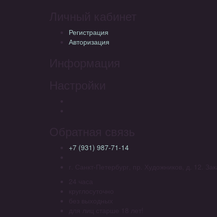
Личный кабинет
Регистрация
Авторизация
Информация
Настройки
Обратная связь
+7 (931) 987-71-14
г. Санкт-Петербург, пр. Художников, д. 12. З
24 часа
круглосуточно
без выходных
для лиц старше 18 лет!