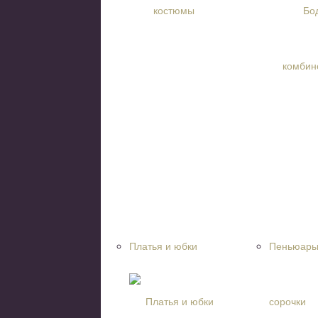
Платья и юбки
Пеньюары
сорочки