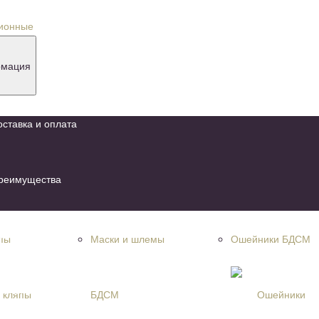
урналы
 скидкой 70%
мация
оставка и оплата
реимущества
овости и акции
пы
Маски и шлемы
Ошейники БДСМ
онтакты
БДСМ