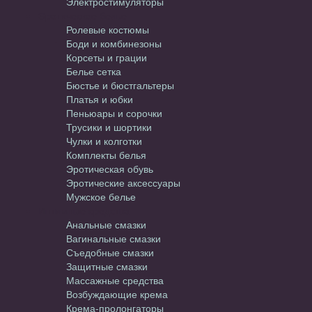
Электростимуляторы
Эротическое белье
Ролевые костюмы
Боди и комбинезоны
Корсеты и грации
Белье сетка
Бюстье и бюстгальтеры
Платья и юбки
Пеньюары и сорочки
Трусики и шортики
Чулки и колготки
Комплекты белья
Эротическая обувь
Эротические аксессуары
Мужское белье
Интимные средства
Анальные смазки
Вагинальные смазки
Съедобные смазки
Защитные смазки
Массажные средства
Возбуждающие крема
Крема-пролонгаторы