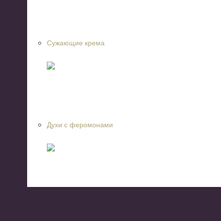
Сужающие крема
Духи с феромонами