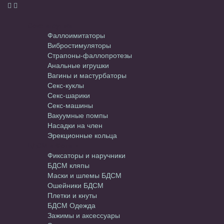
Секс-игрушки
Фаллоимитаторы
Вибростимуляторы
Страпоны-фаллопротезы
Анальные игрушки
Вагины и мастурбаторы
Секс-куклы
Секс-шарики
Секс-машины
Вакуумные помпы
Насадки на член
Эрекционные кольца
БДСМ и Фетиш
Фиксаторы и наручники
БДСМ кляпы
Маски и шлемы БДСМ
Ошейники БДСМ
Плетки и кнуты
БДСМ Одежда
Зажимы и аксессуары