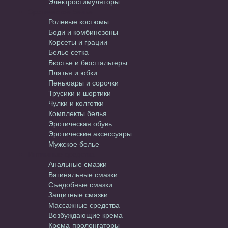
Электростимуляторы
Эротическое белье
Ролевые костюмы
Боди и комбинезоны
Корсеты и грации
Белье сетка
Бюстье и бюстгальтеры
Платья и юбки
Пеньюары и сорочки
Трусики и шортики
Чулки и колготки
Комплекты белья
Эротическая обувь
Эротические аксессуары
Мужское белье
Интимные средства
Анальные смазки
Вагинальные смазки
Съедобные смазки
Защитные смазки
Массажные средства
Возбуждающие крема
Крема-пролонгаторы