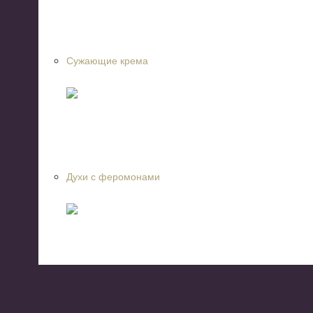
Сужающие крема
Духи с феромонами