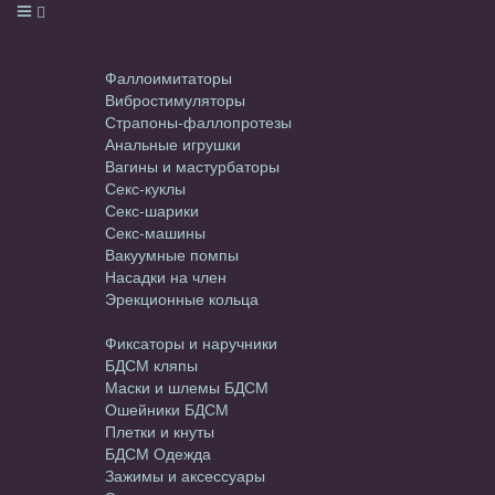
Секс-игрушки
Фаллоимитаторы
Вибростимуляторы
Страпоны-фаллопротезы
Анальные игрушки
Вагины и мастурбаторы
Секс-куклы
Секс-шарики
Секс-машины
Вакуумные помпы
Насадки на член
Эрекционные кольца
БДСМ и Фетиш
Фиксаторы и наручники
БДСМ кляпы
Маски и шлемы БДСМ
Ошейники БДСМ
Плетки и кнуты
БДСМ Одежда
Зажимы и аксессуары