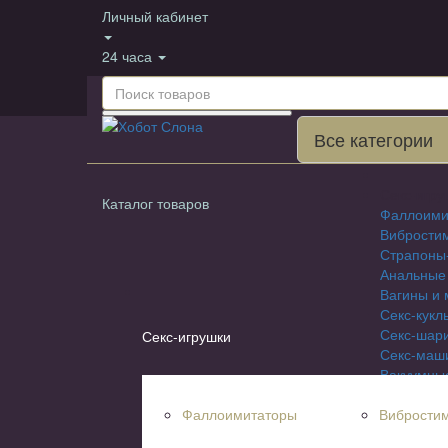
Личный кабинет
24 часа
Все категории
Секс-игру
Каталог товаров
Фаллоими
Вибрости
Страпоны
Анальные
Вагины и 
Секс-кукл
Секс-шар
Секс-игрушки
Секс-маш
Вакуумны
Насадки н
Фаллоимитаторы
Вибрости
Эрекцион
БДСМ и Ф