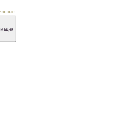
урналы
 скидкой 70%
мация
оставка и оплата
реимущества
овости и акции
онтакты