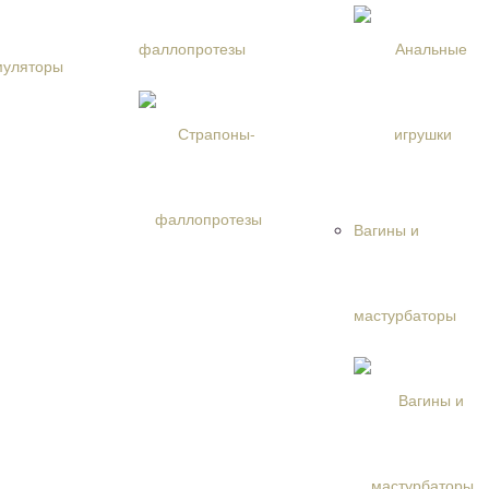
 и наручники
пы
фаллопротезы
шлемы БДСМ
и БДСМ
кнуты
ежда
 аксессуары
тимуляторы
ое белье
костюмы
мбинезоны
Вагины и
 грации
ка
бюстгальтеры
юбки
мастурбаторы
 и сорочки
 шортики
лготки
ы белья
ая обувь
ие аксессуары
белье
 средства